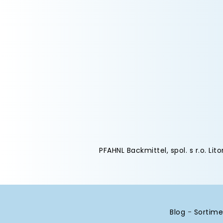
PFAHNL Backmittel, spol. s r.o. Lit
Blog
-
Sortime