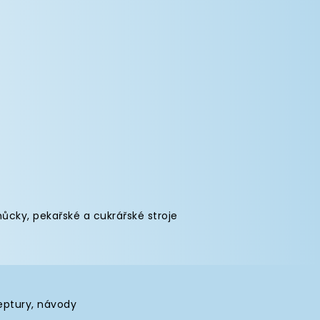
můcky
,
pekařské a cukrářské stroje
eptury, návody