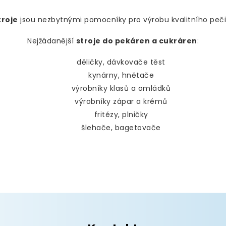
troje
jsou nezbytnými pomocníky pro výrobu kvalitního peči
Nejžádanější
stroje do pekáren a cukráren
:
děličky, dávkovače těst
kynárny, hnětače
výrobníky klasů a omládků
výrobníky zápar a krémů
fritézy, plničky
šlehače, bagetovače