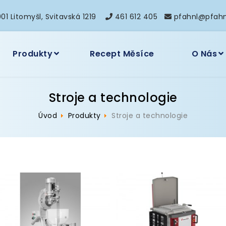
01 Litomyšl, Svitavská 1219
461 612 405
pfahnl@pfahn
Produkty
Recept Měsíce
O Nás
Stroje a technologie
Úvod
Produkty
Stroje a technologie