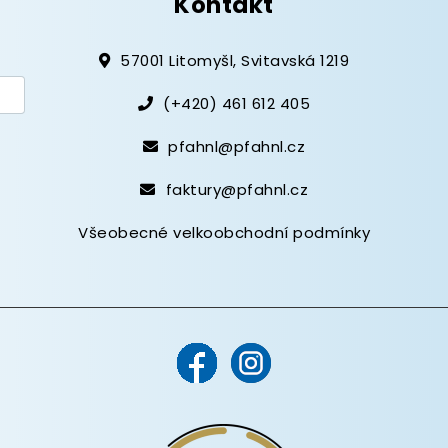
Kontakt
57001 Litomyšl, Svitavská 1219
(+420) 461 612 405
pfahnl@pfahnl.cz
faktury@pfahnl.cz
Všeobecné velkoobchodní podmínky