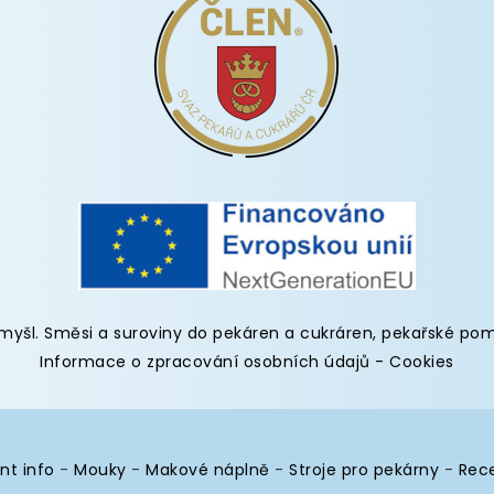
omyšl
.
Směsi a suroviny do pekáren
a cukráren,
pekařské po
Informace o zpracování osobních údajů
-
Cookies
nt info
-
Mouky
-
Makové náplně
-
Stroje pro pekárny
-
Rec