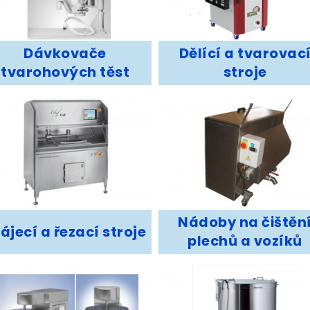
Dávkovače
Dělící a tvarovac
tvarohových těst
stroje
Nádoby na čištěn
ájecí a řezací stroje
plechů a vozíků