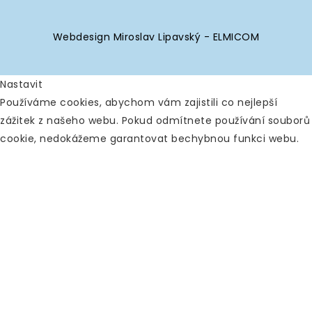
Webdesign Miroslav Lipavský - ELMICOM
Nastavit
Používáme cookies, abychom vám zajistili co nejlepší
zážitek z našeho webu. Pokud odmítnete používání souborů
cookie, nedokážeme garantovat bechybnou funkci webu.
Analytické
Povolit vše
Zakázat vše
Nástroje používané k analýze
dat k měření efektivity
webových stránek a k pochopení toho, jak fungují.
Google Analytics
Ostatní
Povolit
Zakázat
Analýza chování návštěvníků
Uložit
Povolit
Zakázat