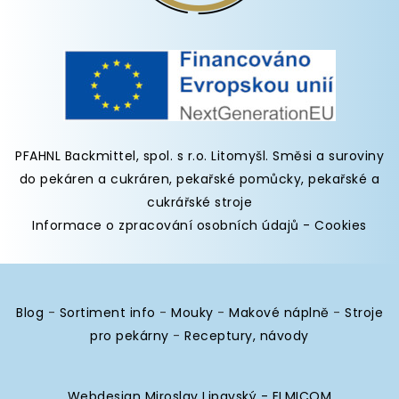
PFAHNL Backmittel, spol. s r.o. Litomyšl
.
Směsi a suroviny
do pekáren
a cukráren,
pekařské pomůcky
,
pekařské a
cukrářské stroje
Informace o zpracování osobních údajů
-
Cookies
Blog
-
Sortiment info
-
Mouky
-
Makové náplně
-
Stroje
pro pekárny
-
Receptury, návody
Webdesign Miroslav Lipavský - ELMICOM