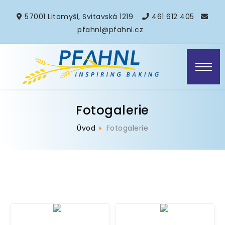
57001 Litomyšl, Svitavská 1219
461 612 405
pfahnl@pfahnl.cz
Fotogalerie
Úvod
Fotogalerie