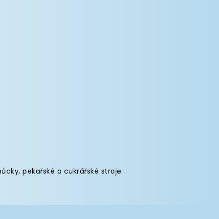
můcky
,
pekařské a cukrářské stroje