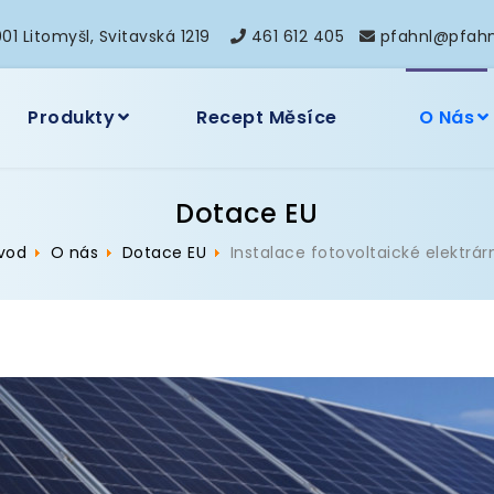
01 Litomyšl, Svitavská 1219
461 612 405
pfahnl@pfahn
Produkty
Recept Měsíce
O Nás
Dotace EU
vod
O nás
Dotace EU
Instalace fotovoltaické elektrár