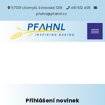
57001 Litomyšl, Svitavská 1219
461 612 405
pfahnl@pfahnl.cz
Přihlášení novinek