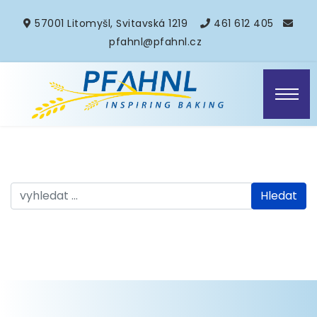
57001 Litomyšl, Svitavská 1219
461 612 405
pfahnl@pfahnl.cz
vyhledávání
Hledat
...