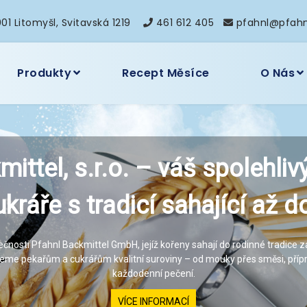
01 Litomyšl, Svitavská 1219
461 612 405
pfahnl@pfahn
Produkty
Recept Měsíce
O Nás
ittel, s.r.o. – váš spolehliv
ittel, s.r.o. – váš spolehliv
kráře s tradicí sahající až 
kráře s tradicí sahající až 
osti Pfahnl Backmittel GmbH, jejíž kořeny sahají do rodinné tradice za
osti Pfahnl Backmittel GmbH, jejíž kořeny sahají do rodinné tradice za
jeme pekařům a cukrářům kvalitní suroviny – od mouky přes směsi, příp
jeme pekařům a cukrářům kvalitní suroviny – od mouky přes směsi, příp
každodenní pečení.
každodenní pečení.
VÍCE INFORMACÍ
VÍCE INFORMACÍ