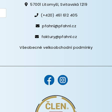
57001 Litomyšl, Svitavská 1219
(+420) 461 612 405
pfahnl@pfahnl.cz
faktury@pfahnl.cz
Všeobecné velkoobchodní podmínky