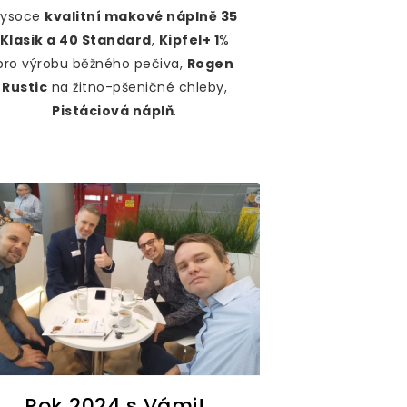
Vysoce
kvalitní makové náplně 35
Klasik a 40 Standard
,
Kipfel+ 1
%
pro výrobu běžného pečiva,
Rogen
Rustic
na žitno-pšeničné chleby,
Pistáciová náplň
.
Rok 2024 s Vámi!