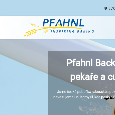
570
Pfahnl Backm
Pfahnl Backm
pekaře a cu
pekaře a cu
Jsme česká pobočka rakouské společn
Jsme česká pobočka rakouské společn
navazujeme i v Litomyšli, kde poskytu
navazujeme i v Litomyšli, kde poskytu