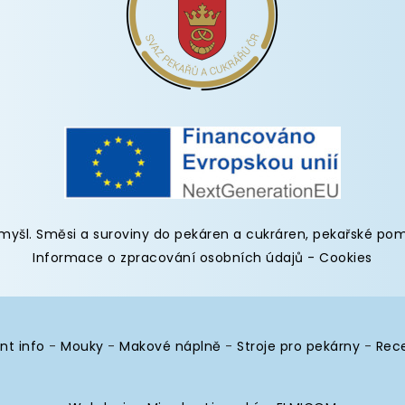
omyšl
.
Směsi a suroviny do pekáren
a cukráren,
pekařské po
Informace o zpracování osobních údajů
-
Cookies
nt info
-
Mouky
-
Makové náplně
-
Stroje pro pekárny
-
Rec