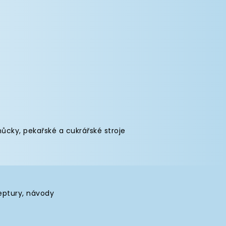
můcky
,
pekařské a cukrářské stroje
eptury, návody