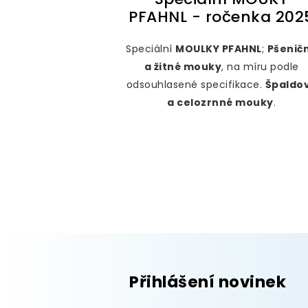
PFAHNL - ročenka 202
Speciální
MOU
L
KY PFAHNL
;
Pšenič
a žitné mouky
, na míru podle
odsouhlasené specifikace.
Špaldo
a celozrnné mouky
.
Přihlášení novinek