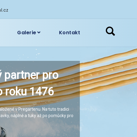
l.cz
Galerie
Kontakt
ý partner pro
ý partner pro
do roku 1476
do roku 1476
ložené v Pregartenu. Na tuto tradici
ložené v Pregartenu. Na tuto tradici
ravky, náplně a tuky až po pomůcky pro
ravky, náplně a tuky až po pomůcky pro