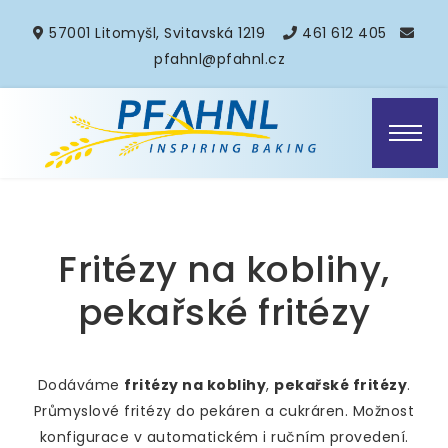
57001 Litomyšl, Svitavská 1219
461 612 405
pfahnl@pfahnl.cz
Fritézy na koblihy,
pekařské fritézy
Dodáváme
fritézy na koblihy
,
pekařské fritézy
.
Průmyslové fritézy do pekáren a cukráren. Možnost
konfigurace v automatickém i ručním provedení.