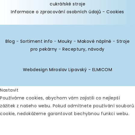
cukrářské stroje
Informace o zpracování osobních údajů
-
Cookies
Blog
-
Sortiment info
-
Mouky
-
Makové náplně
-
Stroje
pro pekárny
-
Receptury, návody
Webdesign Miroslav Lipavský - ELMICOM
Nastavit
Používáme cookies, abychom vám zajistili co nejlepší
zážitek z našeho webu. Pokud odmítnete používání souborů
cookie, nedokážeme garantovat bechybnou funkci webu.
Analytické
Povolit vše
Zakázat vše
Nástroje používané k analýze