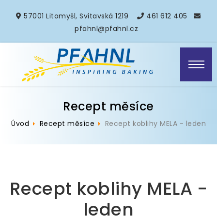
57001 Litomyšl, Svitavská 1219
461 612 405
pfahnl@pfahnl.cz
Recept měsíce
Úvod
Recept měsíce
Recept koblihy MELA - leden
Recept koblihy MELA -
leden