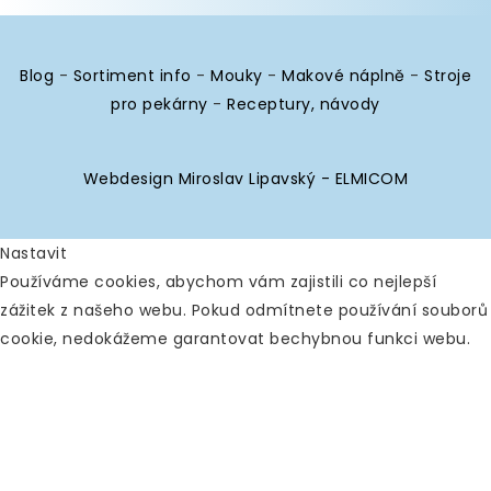
Blog
-
Sortiment info
-
Mouky
-
Makové náplně
-
Stroje
pro pekárny
-
Receptury, návody
Webdesign Miroslav Lipavský - ELMICOM
Nastavit
Používáme cookies, abychom vám zajistili co nejlepší
zážitek z našeho webu. Pokud odmítnete používání souborů
cookie, nedokážeme garantovat bechybnou funkci webu.
Analytické
Povolit vše
Zakázat vše
Nástroje používané k analýze
dat k měření efektivity
webových stránek a k pochopení toho, jak fungují.
Google Analytics