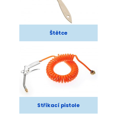
Štětce
Stříkací pistole