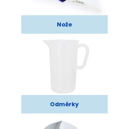
Nože
Odměrky