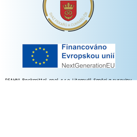
PFAHNL Backmittel, spol. s r.o. Litomyšl
.
Směsi a suroviny
do pekáren
a cukráren,
pekařské pomůcky
,
pekařské a
cukrářské stroje
Informace o zpracování osobních údajů
-
Cookies
Blog
-
Sortiment info
-
Mouky
-
Makové náplně
-
Stroje