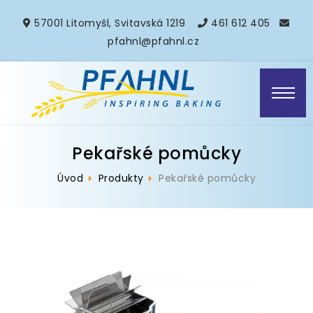
57001 Litomyšl, Svitavská 1219
461 612 405
pfahnl@pfahnl.cz
Pekařské pomůcky
Úvod
Produkty
Pekařské pomůcky