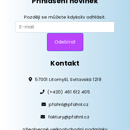
Přihlášení novinek
Později se můžete kdykoliv odhlásit.
Kontakt
57001 Litomyšl, Svitavská 1219
(+420) 461 612 405
pfahnl@pfahnl.cz
faktury@pfahnl.cz
Všeobecné velkoobchodní podmínky