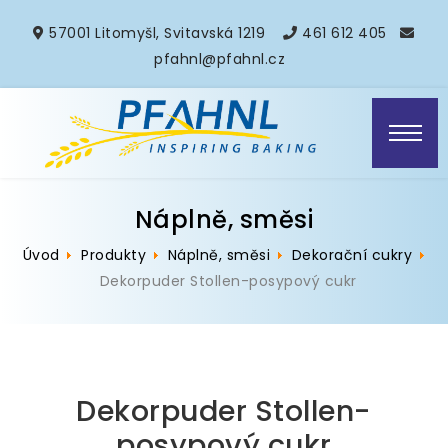
57001 Litomyšl, Svitavská 1219
461 612 405
pfahnl@pfahnl.cz
Náplně, směsi
Úvod
Produkty
Náplně, směsi
Dekorační cukry
Dekorpuder Stollen-posypový cukr
Dekorpuder Stollen-
posypový cukr