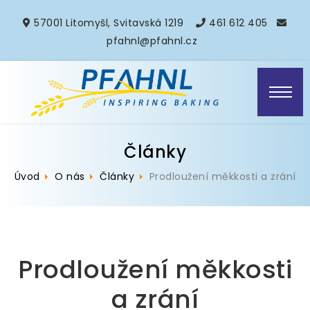
57001 Litomyšl, Svitavská 1219
461 612 405
pfahnl@pfahnl.cz
Články
Úvod
O nás
Články
Prodloužení měkkosti a zrání
Prodloužení měkkosti
a zrání