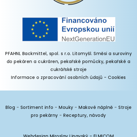
PFAHNL Backmittel, spol. s r.o. Litomyšl
.
Směsi a suroviny
do pekáren
a cukráren,
pekařské pomůcky
,
pekařské a
cukrářské stroje
Informace o zpracování osobních údajů
-
Cookies
Blog
-
Sortiment info
-
Mouky
-
Makové náplně
-
Stroje
pro pekárny
-
Receptury, návody
Webdesign Miroslav Lipavský - ELMICOM