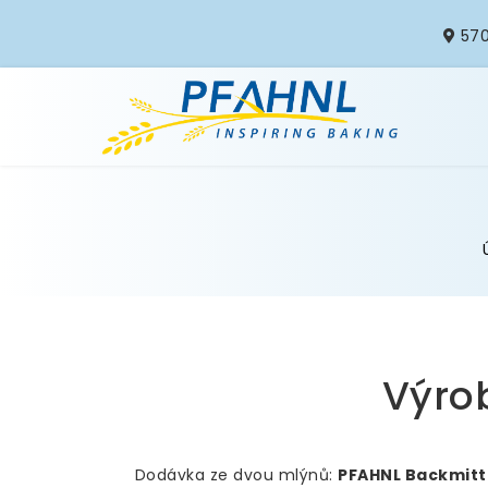
570
Výro
Dodávka ze dvou mlýnů:
PFAHNL Backmit