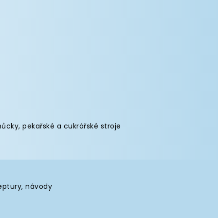
můcky
,
pekařské a cukrářské stroje
eptury, návody