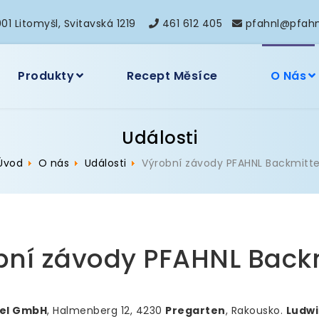
01 Litomyšl, Svitavská 1219
461 612 405
pfahnl@pfahn
Produkty
Recept Měsíce
O Nás
Události
Úvod
O nás
Události
Výrobní závody PFAHNL Backmitte
bní závody PFAHNL Backm
tel GmbH
, Halmenberg 12, 4230
Pregarten
, Rakousko.
Ludwi