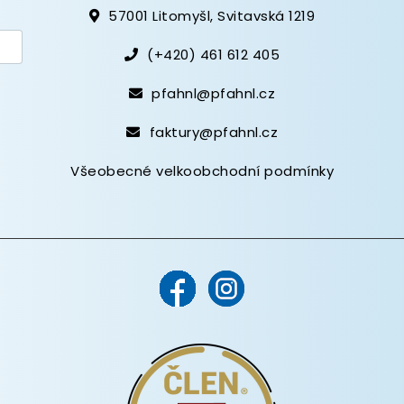
57001 Litomyšl, Svitavská 1219
(+420) 461 612 405
pfahnl@pfahnl.cz
faktury@pfahnl.cz
Všeobecné velkoobchodní podmínky