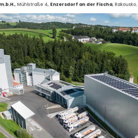
m.b.H.
, Mühlstraße 4,
Enzersdorf an der Fischa
, Rakousko