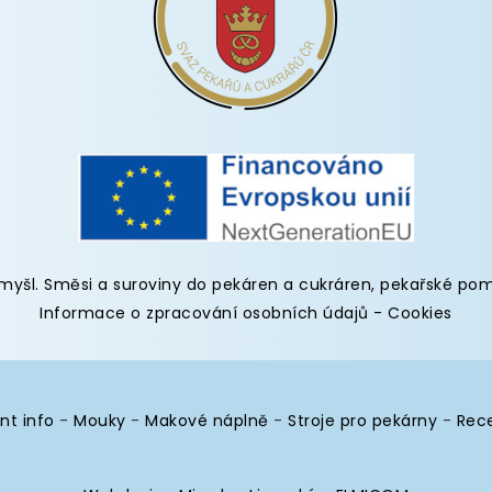
omyšl
.
Směsi a suroviny do pekáren
a cukráren,
pekařské po
Informace o zpracování osobních údajů
-
Cookies
nt info
-
Mouky
-
Makové náplně
-
Stroje pro pekárny
-
Rec