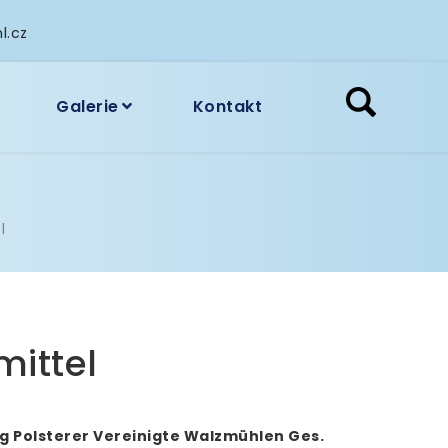
l.cz
Galerie
Kontakt
l
ittel
g Polsterer Vereinigte Walzmühlen Ges.