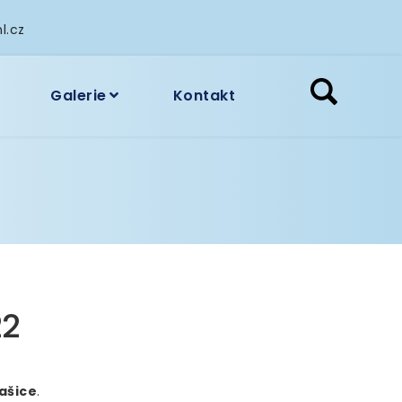
l.cz
Galerie
Kontakt
22
ašice
.