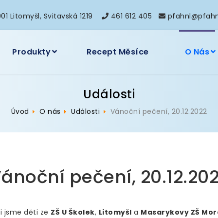
01 Litomyšl, Svitavská 1219
461 612 405
pfahnl@pfahn
Produkty
Recept Měsíce
O Nás
Události
Úvod
O nás
Události
Vánoční pečení, 20.12.2022
ánoční pečení, 20.12.20
li jsme děti ze
ZŠ U Školek
,
Litomyšl
a
Masarykovy ZŠ Mor