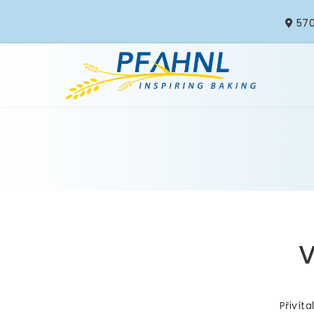
570
V
Přivíta