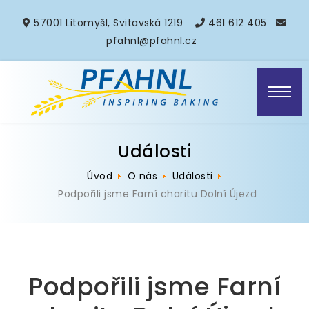
57001 Litomyšl, Svitavská 1219
461 612 405
pfahnl@pfahnl.cz
Události
Úvod
O nás
Události
Podpořili jsme Farní charitu Dolní Újezd
Podpořili jsme Farní