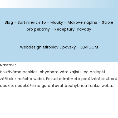
Blog
-
Sortiment info
-
Mouky
-
Makové náplně
-
Stroje
pro pekárny
-
Receptury, návody
Webdesign Miroslav Lipavský - ELMICOM
Nastavit
Používáme cookies, abychom vám zajistili co nejlepší
zážitek z našeho webu. Pokud odmítnete používání souborů
cookie, nedokážeme garantovat bechybnou funkci webu.
Analytické
Povolit vše
Zakázat vše
Nástroje používané k analýze
dat k měření efektivity
webových stránek a k pochopení toho, jak fungují.