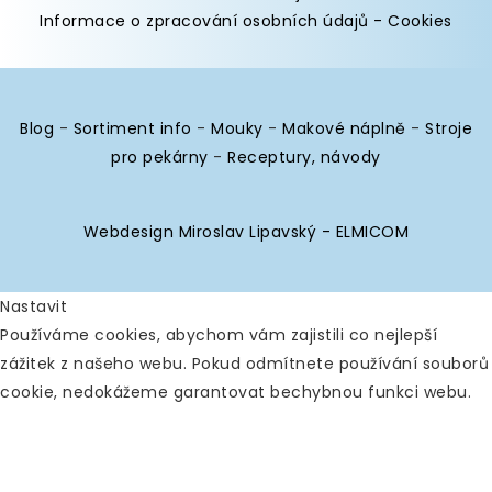
Informace o zpracování osobních údajů
-
Cookies
Blog
-
Sortiment info
-
Mouky
-
Makové náplně
-
Stroje
pro pekárny
-
Receptury, návody
Webdesign Miroslav Lipavský - ELMICOM
Nastavit
Používáme cookies, abychom vám zajistili co nejlepší
zážitek z našeho webu. Pokud odmítnete používání souborů
cookie, nedokážeme garantovat bechybnou funkci webu.
Analytické
Povolit vše
Zakázat vše
Nástroje používané k analýze
dat k měření efektivity