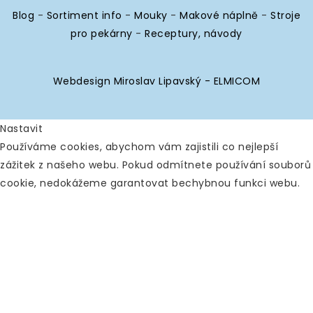
Blog
-
Sortiment info
-
Mouky
-
Makové náplně
-
Stroje
pro pekárny
-
Receptury, návody
Webdesign Miroslav Lipavský - ELMICOM
Nastavit
Používáme cookies, abychom vám zajistili co nejlepší
zážitek z našeho webu. Pokud odmítnete používání souborů
cookie, nedokážeme garantovat bechybnou funkci webu.
Analytické
Povolit vše
Zakázat vše
Nástroje používané k analýze
dat k měření efektivity
webových stránek a k pochopení toho, jak fungují.
Google Analytics
Ostatní
Povolit
Zakázat
Analýza chování návštěvníků