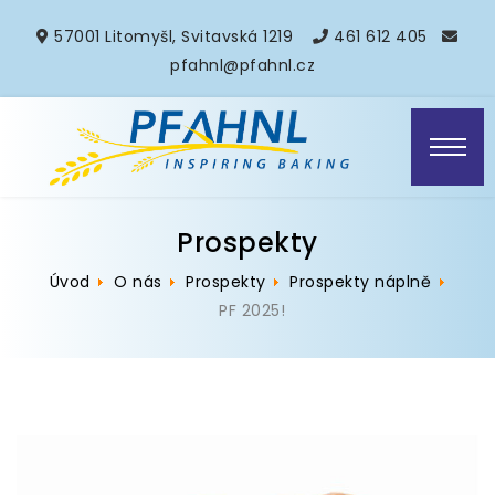
57001 Litomyšl, Svitavská 1219
461 612 405
pfahnl@pfahnl.cz
Prospekty
Úvod
O nás
Prospekty
Prospekty náplně
PF 2025!