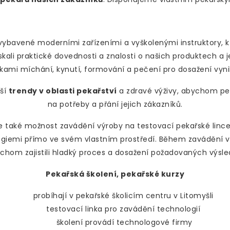
vybavené moderními zařízeními a vyškolenými instruktory, kt
skali praktické dovednosti a znalosti o našich produktech a j
kami míchání, kynutí, formování a pečení pro dosažení vynik
jší
trendy v oblasti pekařství
a zdravé výživy, abychom pe
na potřeby a přání jejich zákazníků.
 také možnost zavádění výroby na testovací pekařské lince
logiemi přímo ve svém vlastním prostředí. Během zavádění v
chom zajistili hladký proces a dosažení požadovaných výsle
Pekařská školení, pekařské kurzy
probíhají v pekařské školicím centru v Litomyšli
testovací linka pro zavádění technologií
školení provádí technologové firmy