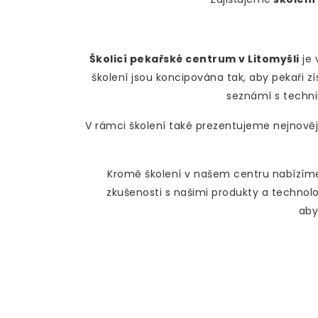
Školicí pekařské centrum v Litomyšli
je 
školení jsou koncipována tak, aby pekaři zí
seznámí s techni
V rámci školení také prezentujeme nejnově
Kromě školení v našem centru nabízíme
zkušenosti s našimi produkty a techno
aby