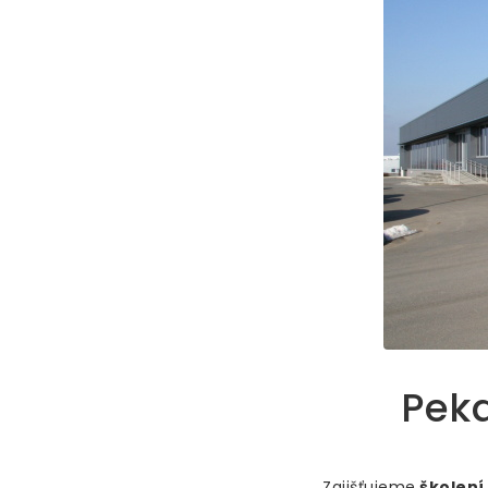
Peka
Zajišťujeme
školení