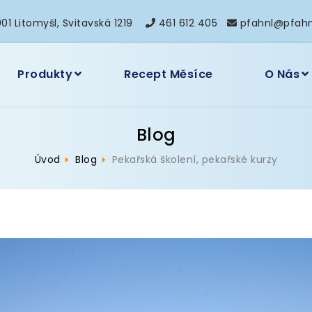
01 Litomyšl, Svitavská 1219
461 612 405
pfahnl@pfahn
Produkty
Recept Měsíce
O Nás
Blog
Úvod
Blog
Pekařská školení, pekařské kurzy