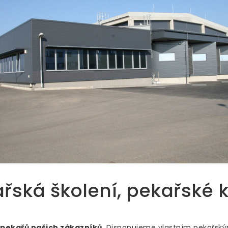
řská školení, pekařské 
 pekařů našich zákazníků
. Disponujeme vlastním pekařsk