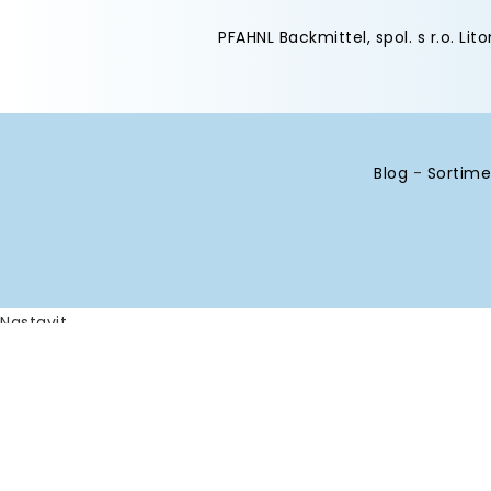
PFAHNL Backmittel, spol. s r.o. Lit
Blog
-
Sortime
Nastavit
Používáme cookies, abychom vám zajistili co nejlepší záž
Analytické
Povolit vše
Zakázat vše
Nástroje používané k analýze 
Google Analytics
Ostatní
Povolit
Zakázat