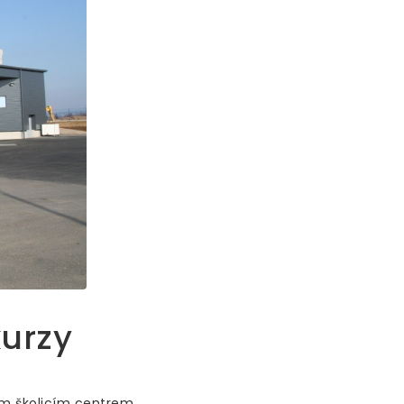
kurzy
ým školicím centrem.