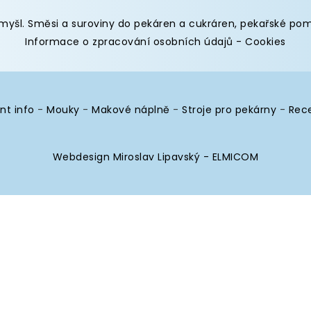
omyšl
.
Směsi a suroviny do pekáren
a cukráren,
pekařské po
Informace o zpracování osobních údajů
-
Cookies
nt info
-
Mouky
-
Makové náplně
-
Stroje pro pekárny
-
Rec
Webdesign Miroslav Lipavský - ELMICOM
itek z našeho webu. Pokud odmítnete používání souborů coo
dat k měření efektivity webových stránek a k pochopení toho