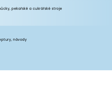
můcky
,
pekařské a cukrářské stroje
eptury, návody
kie, nedokážeme garantovat bechybnou funkci webu.
, jak fungují.