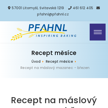
57001 Litomyšl, Svitavská 1219
461 612 405
pfahnl@pfahnl.cz
Recept měsíce
Úvod
Recept měsíce
Recept na máslový mazanec - březen
Recept na máslový