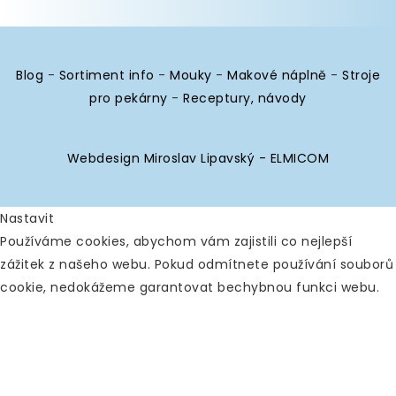
Blog
-
Sortiment info
-
Mouky
-
Makové náplně
-
Stroje
pro pekárny
-
Receptury, návody
Webdesign Miroslav Lipavský - ELMICOM
Nastavit
Používáme cookies, abychom vám zajistili co nejlepší
zážitek z našeho webu. Pokud odmítnete používání souborů
cookie, nedokážeme garantovat bechybnou funkci webu.
Analytické
Povolit vše
Zakázat vše
Nástroje používané k analýze
dat k měření efektivity
webových stránek a k pochopení toho, jak fungují.