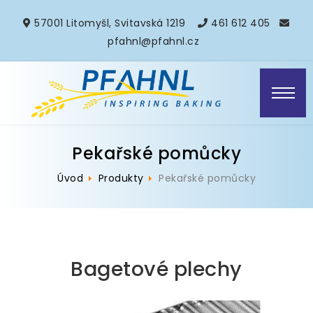
57001 Litomyšl, Svitavská 1219
461 612 405
pfahnl@pfahnl.cz
Pekařské pomůcky
Úvod
Produkty
Pekařské pomůcky
Bagetové plechy