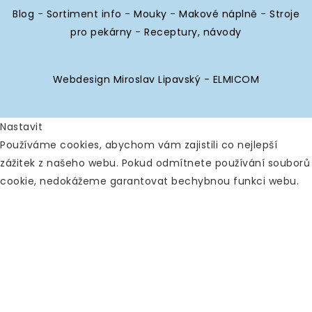
Blog
-
Sortiment info
-
Mouky
-
Makové náplně
-
Stroje
pro pekárny
-
Receptury, návody
Webdesign Miroslav Lipavský - ELMICOM
Nastavit
Používáme cookies, abychom vám zajistili co nejlepší
zážitek z našeho webu. Pokud odmítnete používání souborů
cookie, nedokážeme garantovat bechybnou funkci webu.
Analytické
Povolit vše
Zakázat vše
Nástroje používané k analýze
dat k měření efektivity
webových stránek a k pochopení toho, jak fungují.
Google Analytics
Ostatní
Povolit
Zakázat
Analýza chování návštěvníků