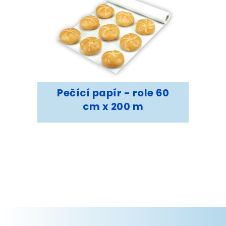
Pečící papír - role 60
cm x 200 m