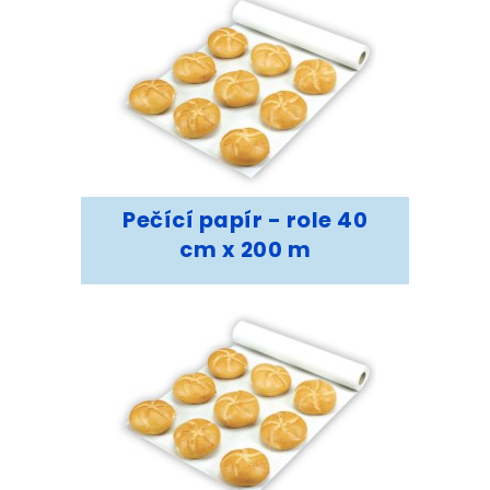
Pečící papír - role 40
cm x 200 m