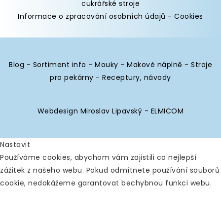
cukrářské stroje
Informace o zpracování osobních údajů
-
Cookies
Blog
-
Sortiment info
-
Mouky
-
Makové náplně
-
Stroje
pro pekárny
-
Receptury, návody
Webdesign Miroslav Lipavský - ELMICOM
Nastavit
Používáme cookies, abychom vám zajistili co nejlepší
zážitek z našeho webu. Pokud odmítnete používání souborů
cookie, nedokážeme garantovat bechybnou funkci webu.
Analytické
Povolit vše
Zakázat vše
Nástroje používané k analýze