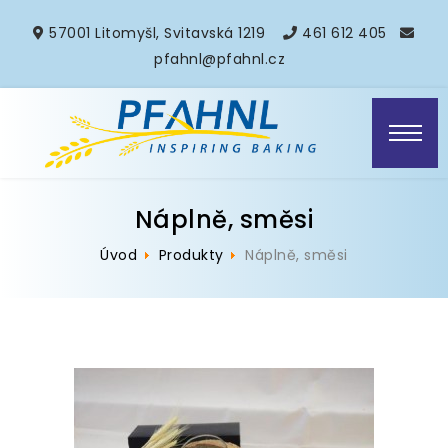
57001 Litomyšl, Svitavská 1219
461 612 405
pfahnl@pfahnl.cz
Náplně, směsi
Úvod
Produkty
Náplně, směsi