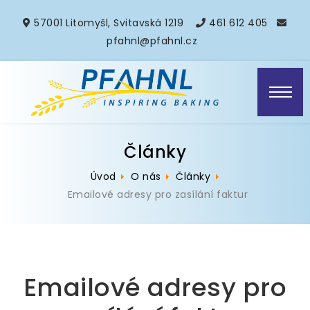
57001 Litomyšl, Svitavská 1219
461 612 405
pfahnl@pfahnl.cz
Články
Úvod
O nás
Články
Emailové adresy pro zasílání faktur
Emailové adresy pro